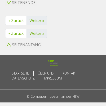
SEITENENDE
« Zurück
Weiter »
« Zurück
Weiter »
SEITENANFANG
STARTSEITE
ÜBER UNS
KONTAKT
DATENSCHUTZ
IMPRESSUM
© Computermuseum an der HTW