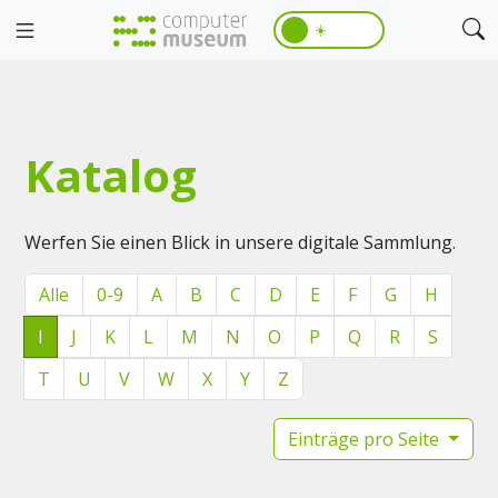
☀️
Katalog
Werfen Sie einen Blick in unsere digitale Sammlung.
Alle
0-9
A
B
C
D
E
F
G
H
I
J
K
L
M
N
O
P
Q
R
S
T
U
V
W
X
Y
Z
Einträge pro Seite