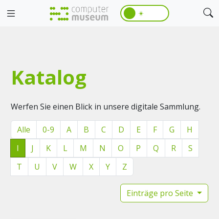
☀️
Katalog
Werfen Sie einen Blick in unsere digitale Sammlung.
Alle
0-9
A
B
C
D
E
F
G
H
I
J
K
L
M
N
O
P
Q
R
S
T
U
V
W
X
Y
Z
Einträge pro Seite