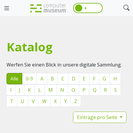
☀️
Katalog
Werfen Sie einen Blick in unsere digitale Sammlung.
Alle
0-9
A
B
C
D
E
F
G
H
I
J
K
L
M
N
O
P
Q
R
S
T
U
V
W
X
Y
Z
Einträge pro Seite