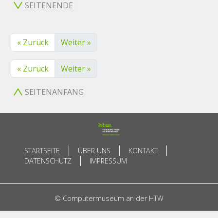
SEITENENDE
« Zurück
Weiter »
« Zurück
Weiter »
SEITENANFANG
STARTSEITE
ÜBER UNS
KONTAKT
DATENSCHUTZ
IMPRESSUM
© Computermuseum an der HTW