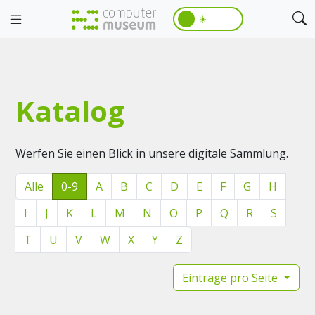
☀️
Katalog
Werfen Sie einen Blick in unsere digitale Sammlung.
Alle
0-9
A
B
C
D
E
F
G
H
I
J
K
L
M
N
O
P
Q
R
S
T
U
V
W
X
Y
Z
Einträge pro Seite