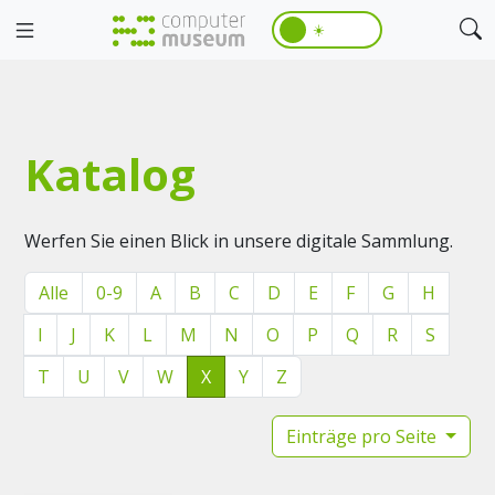
☀️
Katalog
Werfen Sie einen Blick in unsere digitale Sammlung.
Alle
0-9
A
B
C
D
E
F
G
H
I
J
K
L
M
N
O
P
Q
R
S
T
U
V
W
X
Y
Z
Einträge pro Seite