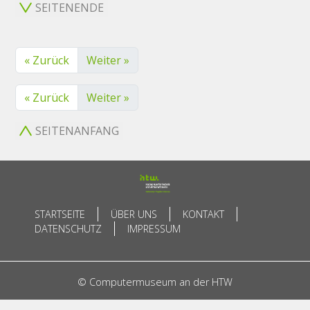
SEITENENDE
« Zurück
Weiter »
« Zurück
Weiter »
SEITENANFANG
STARTSEITE
ÜBER UNS
KONTAKT
DATENSCHUTZ
IMPRESSUM
© Computermuseum an der HTW