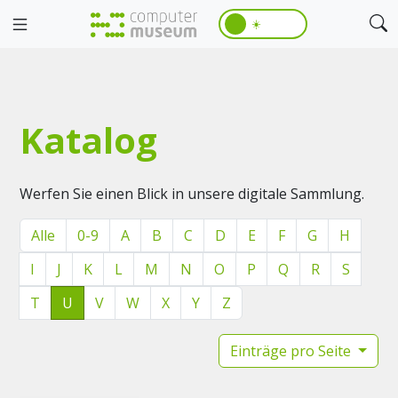
☀️
Katalog
Werfen Sie einen Blick in unsere digitale Sammlung.
Alle
0-9
A
B
C
D
E
F
G
H
I
J
K
L
M
N
O
P
Q
R
S
T
U
V
W
X
Y
Z
Einträge pro Seite