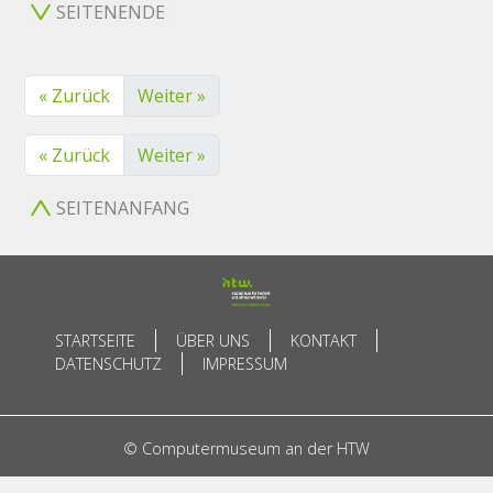
SEITENENDE
« Zurück
Weiter »
« Zurück
Weiter »
SEITENANFANG
STARTSEITE
ÜBER UNS
KONTAKT
DATENSCHUTZ
IMPRESSUM
© Computermuseum an der HTW