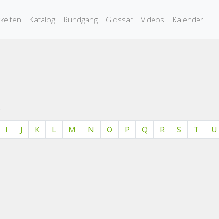
keiten
Katalog
Rundgang
Glossar
Videos
Kalender
.
I
J
K
L
M
N
O
P
Q
R
S
T
U