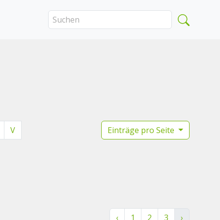
V
Einträge pro Seite
‹
1
2
3
›