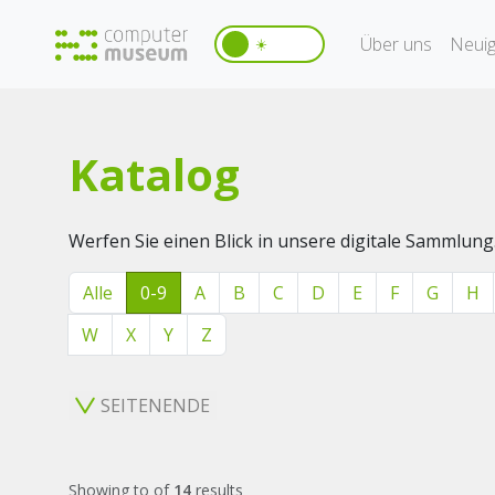
Über uns
Neuig
☀️
Katalog
Werfen Sie einen Blick in unsere digitale Sammlung
Alle
0-9
A
B
C
D
E
F
G
H
W
X
Y
Z
SEITENENDE
Showing
to
of
14
results