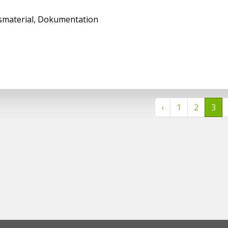
smaterial, Dokumentation
‹
1
2
3