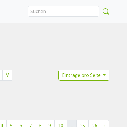
V
Einträge pro Seite
4
5
6
7
8
9
10
...
25
26
›