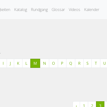
keiten
Katalog
Rundgang
Glossar
Videos
Kalender
.
I
J
K
L
M
N
O
P
Q
R
S
T
U
‹
1
2
3