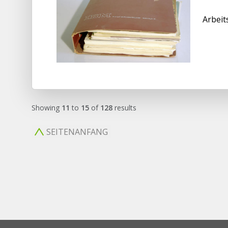
Arbeit
Showing
11
to
15
of
128
results
SEITENANFANG