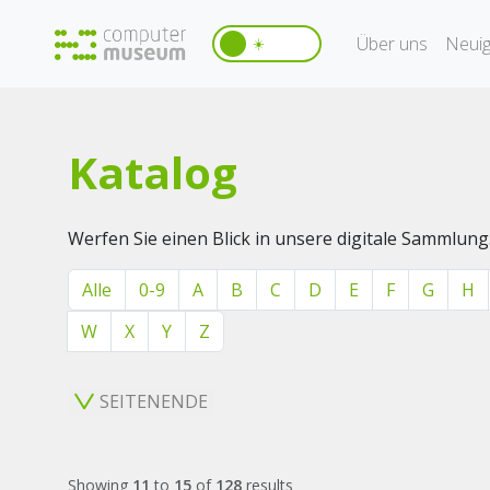
Über uns
Neuig
☀️
Katalog
Werfen Sie einen Blick in unsere digitale Sammlung
Alle
0-9
A
B
C
D
E
F
G
H
W
X
Y
Z
SEITENENDE
Showing
11
to
15
of
128
results