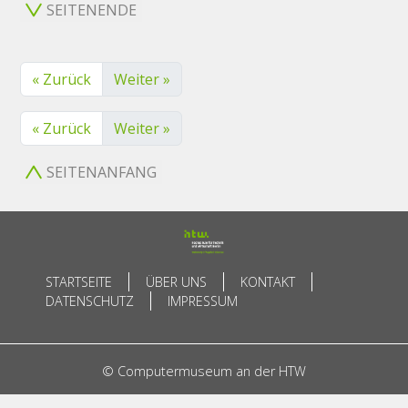
SEITENENDE
« Zurück
Weiter »
« Zurück
Weiter »
SEITENANFANG
STARTSEITE
ÜBER UNS
KONTAKT
DATENSCHUTZ
IMPRESSUM
© Computermuseum an der HTW