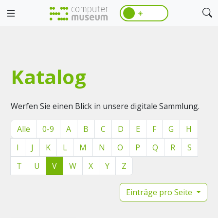
☀️
Katalog
Werfen Sie einen Blick in unsere digitale Sammlung.
Alle
0-9
A
B
C
D
E
F
G
H
I
J
K
L
M
N
O
P
Q
R
S
T
U
V
W
X
Y
Z
Einträge pro Seite