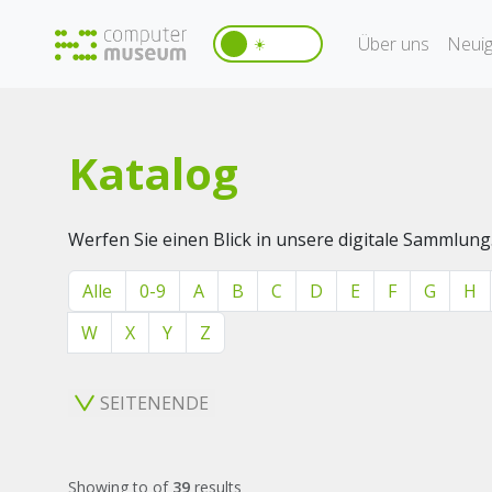
Über uns
Neuig
☀️
Katalog
Werfen Sie einen Blick in unsere digitale Sammlung
Alle
0-9
A
B
C
D
E
F
G
H
W
X
Y
Z
SEITENENDE
Showing
to
of
39
results