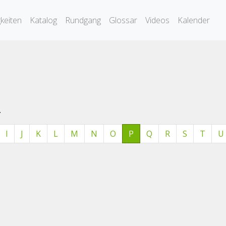
keiten
Katalog
Rundgang
Glossar
Videos
Kalender
.
I
J
K
L
M
N
O
P
Q
R
S
T
U