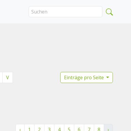
V
Einträge pro Seite
‹
1
2
3
4
5
6
7
8
›