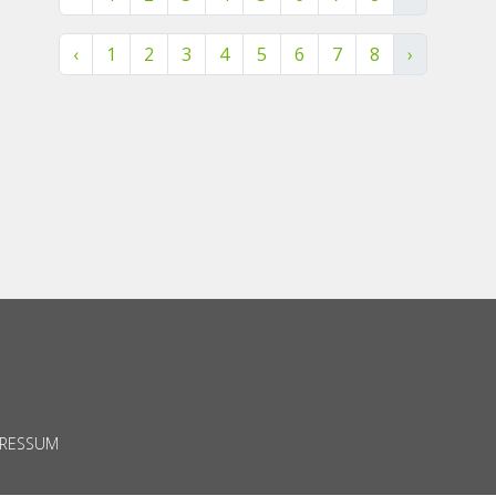
‹
1
2
3
4
5
6
7
8
›
PRESSUM