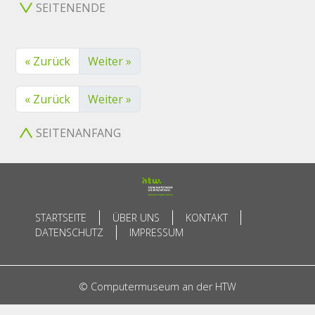
SEITENENDE
« Zurück
Weiter »
« Zurück
Weiter »
SEITENANFANG
STARTSEITE
ÜBER UNS
KONTAKT
DATENSCHUTZ
IMPRESSUM
© Computermuseum an der HTW