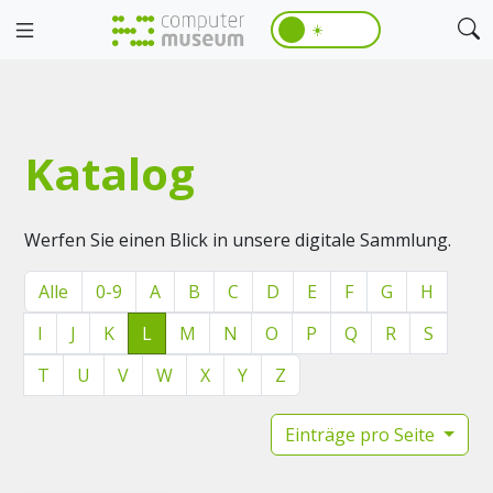
☀️
Katalog
Werfen Sie einen Blick in unsere digitale Sammlung.
Alle
0-9
A
B
C
D
E
F
G
H
I
J
K
L
M
N
O
P
Q
R
S
T
U
V
W
X
Y
Z
Einträge pro Seite