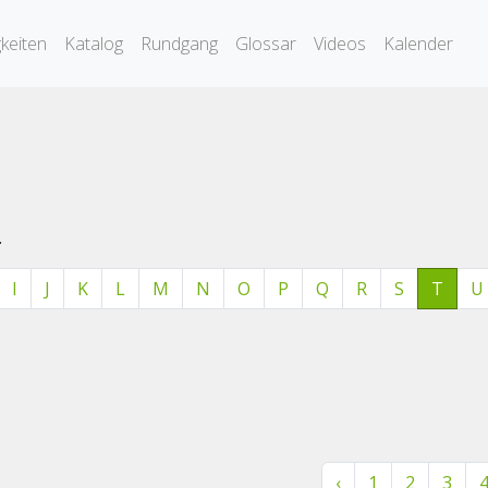
keiten
Katalog
Rundgang
Glossar
Videos
Kalender
.
I
J
K
L
M
N
O
P
Q
R
S
T
U
‹
1
2
3