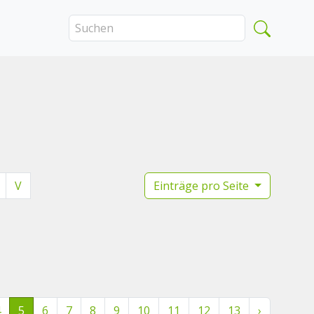
V
Einträge pro Seite
4
5
6
7
8
9
10
11
12
13
›