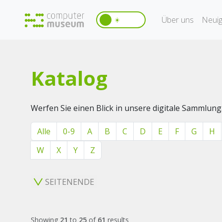
Über uns
Neuig
☀️
Katalog
Werfen Sie einen Blick in unsere digitale Sammlung
Alle
0-9
A
B
C
D
E
F
G
H
W
X
Y
Z
SEITENENDE
Showing
21
to
25
of
61
results