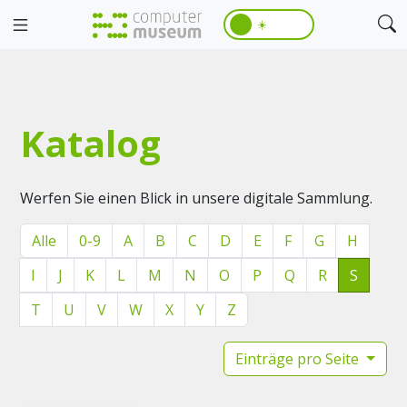
☀️
Katalog
Werfen Sie einen Blick in unsere digitale Sammlung.
Alle
0-9
A
B
C
D
E
F
G
H
I
J
K
L
M
N
O
P
Q
R
S
T
U
V
W
X
Y
Z
Einträge pro Seite