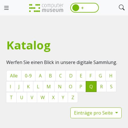
☀️
Katalog
Werfen Sie einen Blick in unsere digitale Sammlung.
Alle
0-9
A
B
C
D
E
F
G
H
I
J
K
L
M
N
O
P
Q
R
S
T
U
V
W
X
Y
Z
Einträge pro Seite