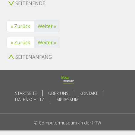
SEITENENDE
« Zurück
Weiter »
« Zurück
Weiter »
SEITENANFANG
STARTSEITE
ÜBER UNS
KONTAKT
DATENSCHUTZ
IMPRESSUM
© Computermuseum an der HTW