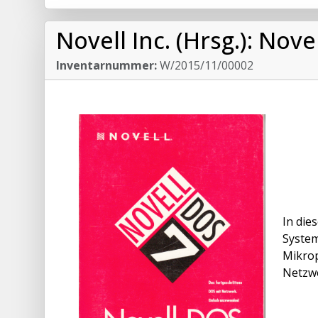
Novell Inc. (Hrsg.): Nov
Inventarnummer:
W/2015/11/00002
In die
System
Mikrop
Netzw