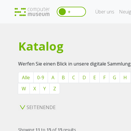
Über uns
Neuig
☀️
Katalog
Werfen Sie einen Blick in unsere digitale Sammlung
Alle
0-9
A
B
C
D
E
F
G
H
W
X
Y
Z
SEITENENDE
Showing
11
to
15
of
15
results