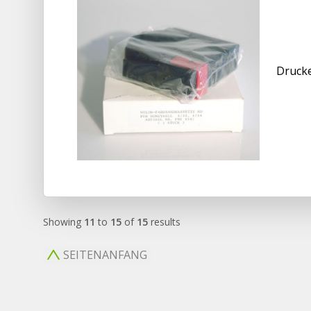
Druck
Showing
11
to
15
of
15
results
SEITENANFANG