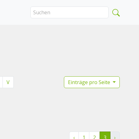
V
Einträge pro Seite
‹
1
2
3
›