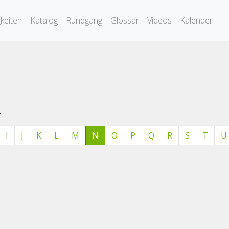
keiten
Katalog
Rundgang
Glossar
Videos
Kalender
.
I
J
K
L
M
N
O
P
Q
R
S
T
U