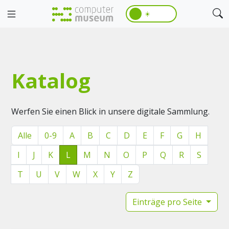
☀️
Katalog
Werfen Sie einen Blick in unsere digitale Sammlung.
Alle
0-9
A
B
C
D
E
F
G
H
I
J
K
L
M
N
O
P
Q
R
S
T
U
V
W
X
Y
Z
Einträge pro Seite