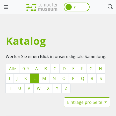
☀️
Katalog
Werfen Sie einen Blick in unsere digitale Sammlung.
Alle
0-9
A
B
C
D
E
F
G
H
I
J
K
L
M
N
O
P
Q
R
S
T
U
V
W
X
Y
Z
Einträge pro Seite