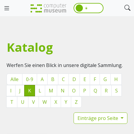
☀️
Katalog
Werfen Sie einen Blick in unsere digitale Sammlung.
Alle
0-9
A
B
C
D
E
F
G
H
I
J
K
L
M
N
O
P
Q
R
S
T
U
V
W
X
Y
Z
Einträge pro Seite