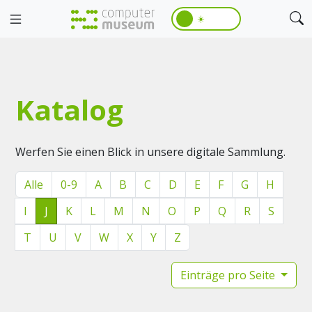
☀️
Katalog
Werfen Sie einen Blick in unsere digitale Sammlung.
Alle
0-9
A
B
C
D
E
F
G
H
I
J
K
L
M
N
O
P
Q
R
S
T
U
V
W
X
Y
Z
Einträge pro Seite