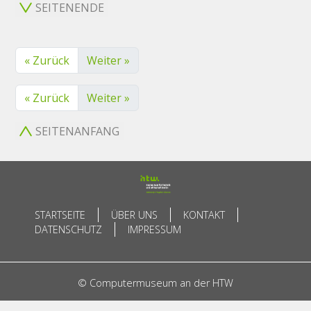
SEITENENDE
« Zurück
Weiter »
« Zurück
Weiter »
SEITENANFANG
STARTSEITE
ÜBER UNS
KONTAKT
DATENSCHUTZ
IMPRESSUM
© Computermuseum an der HTW