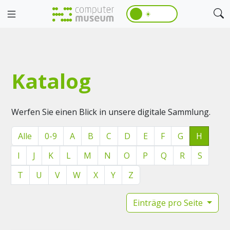
☀️
Katalog
Werfen Sie einen Blick in unsere digitale Sammlung.
Alle
0-9
A
B
C
D
E
F
G
H
I
J
K
L
M
N
O
P
Q
R
S
T
U
V
W
X
Y
Z
Einträge pro Seite