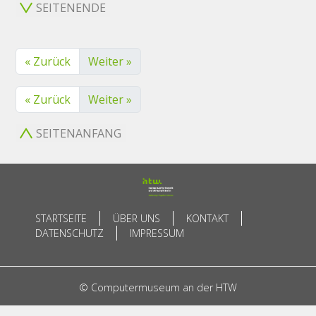
SEITENENDE
« Zurück
Weiter »
« Zurück
Weiter »
SEITENANFANG
STARTSEITE
ÜBER UNS
KONTAKT
DATENSCHUTZ
IMPRESSUM
© Computermuseum an der HTW