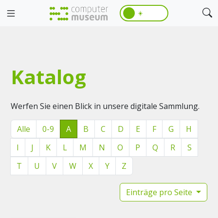
☀️
Katalog
Werfen Sie einen Blick in unsere digitale Sammlung.
Alle
0-9
A
B
C
D
E
F
G
H
I
J
K
L
M
N
O
P
Q
R
S
T
U
V
W
X
Y
Z
Einträge pro Seite