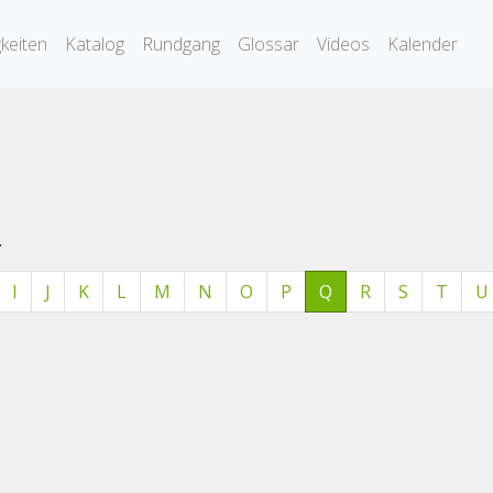
keiten
Katalog
Rundgang
Glossar
Videos
Kalender
.
I
J
K
L
M
N
O
P
Q
R
S
T
U