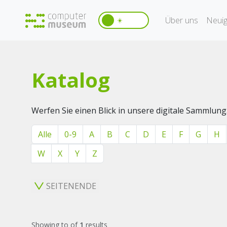
Über uns
Neuig
☀️
Katalog
Werfen Sie einen Blick in unsere digitale Sammlung
Alle
0-9
A
B
C
D
E
F
G
H
W
X
Y
Z
SEITENENDE
Showing
to
of
1
results