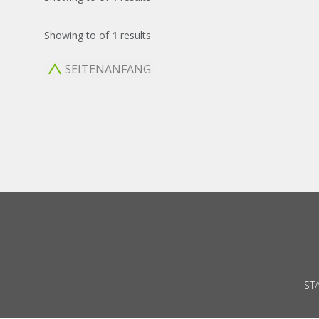
Showing
to
of
1
results
SEITENANFANG
ST