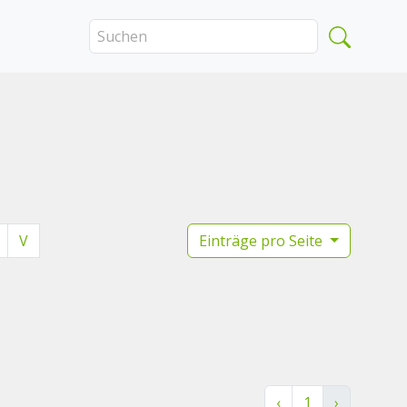
V
Einträge pro Seite
‹
1
›