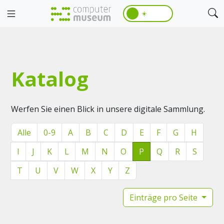
☀️
Katalog
Werfen Sie einen Blick in unsere digitale Sammlung.
Alle
0-9
A
B
C
D
E
F
G
H
I
J
K
L
M
N
O
P
Q
R
S
T
U
V
W
X
Y
Z
Einträge pro Seite