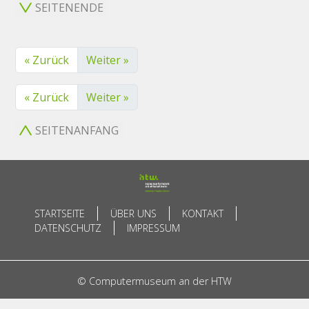
SEITENENDE
« Zurück
Weiter »
« Zurück
Weiter »
SEITENANFANG
STARTSEITE
ÜBER UNS
KONTAKT
DATENSCHUTZ
IMPRESSUM
© Computermuseum an der HTW