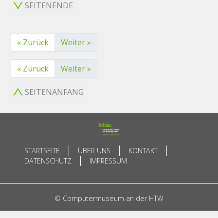
SEITENENDE
« Zurück
Weiter »
« Zurück
Weiter »
SEITENANFANG
STARTSEITE
ÜBER UNS
KONTAKT
DATENSCHUTZ
IMPRESSUM
© Computermuseum an der HTW