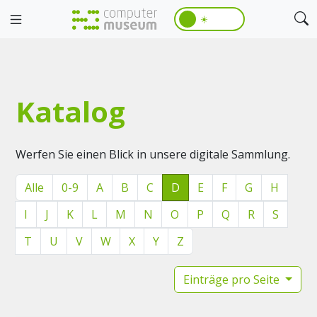
☀️
Katalog
Werfen Sie einen Blick in unsere digitale Sammlung.
Alle
0-9
A
B
C
D
E
F
G
H
I
J
K
L
M
N
O
P
Q
R
S
T
U
V
W
X
Y
Z
Einträge pro Seite