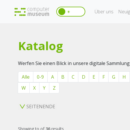
Über uns
Neuig
☀️
Katalog
Werfen Sie einen Blick in unsere digitale Sammlung
Alle
0-9
A
B
C
D
E
F
G
H
W
X
Y
Z
SEITENENDE
Showing
to
of
36
results