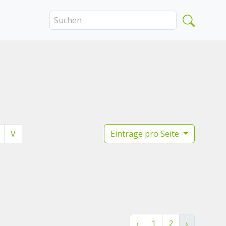
V
Einträge pro Seite
‹
1
2
›