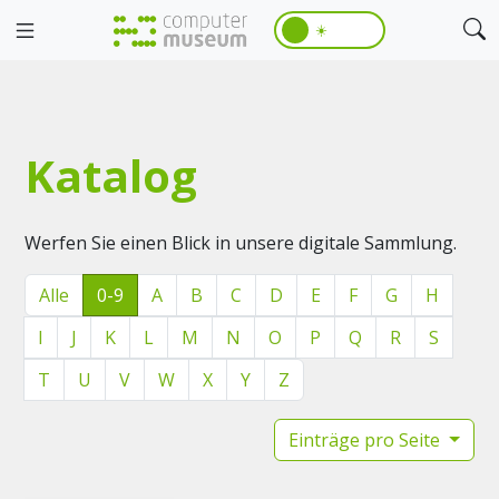
☀️
Katalog
Werfen Sie einen Blick in unsere digitale Sammlung.
Alle
0-9
A
B
C
D
E
F
G
H
I
J
K
L
M
N
O
P
Q
R
S
T
U
V
W
X
Y
Z
Einträge pro Seite