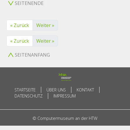
SEITENENDE
« Zurück
Weiter »
« Zurück
Weiter »
SEITENANFANG
STARTSEITE
ÜBER UNS
KONTAKT
DATENSCHUTZ
IMPRESSUM
© Computermuseum an der HTW