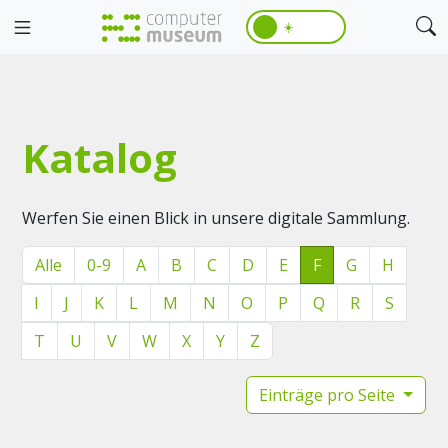
☀️
Katalog
Werfen Sie einen Blick in unsere digitale Sammlung.
Alle
0-9
A
B
C
D
E
F
G
H
I
J
K
L
M
N
O
P
Q
R
S
T
U
V
W
X
Y
Z
Einträge pro Seite