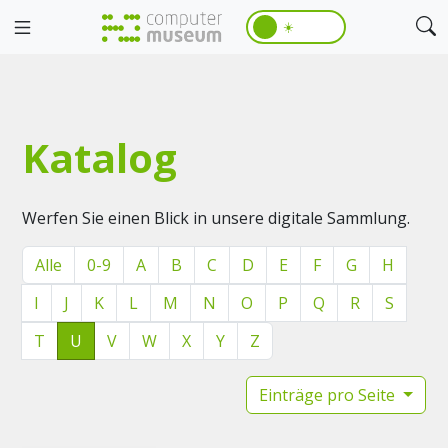
☀️
Katalog
Werfen Sie einen Blick in unsere digitale Sammlung.
Alle
0-9
A
B
C
D
E
F
G
H
I
J
K
L
M
N
O
P
Q
R
S
T
U
V
W
X
Y
Z
Einträge pro Seite