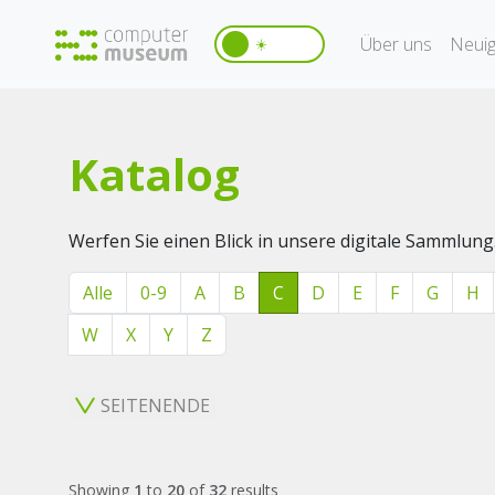
Über uns
Neuig
☀️
Katalog
Werfen Sie einen Blick in unsere digitale Sammlung
Alle
0-9
A
B
C
D
E
F
G
H
W
X
Y
Z
SEITENENDE
Showing
1
to
20
of
32
results