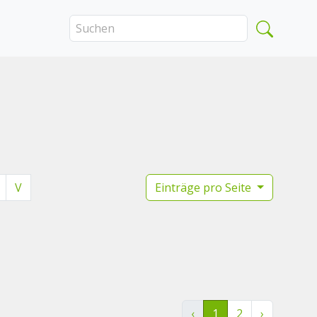
V
Einträge pro Seite
‹
1
2
›