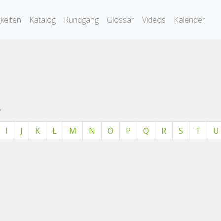
keiten
Katalog
Rundgang
Glossar
Videos
Kalender
.
I
J
K
L
M
N
O
P
Q
R
S
T
U