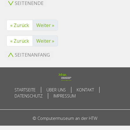
SEITENENDE
« Zurück
Weiter »
« Zurück
Weiter »
SEITENANFANG
STARTSEITE
ÜBER UNS
KONTAKT
DATENSCHUTZ
IMPRESSUM
© Computermuseum an der HTW