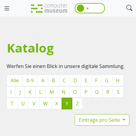
☀️
Katalog
Werfen Sie einen Blick in unsere digitale Sammlung.
Alle
0-9
A
B
C
D
E
F
G
H
I
J
K
L
M
N
O
P
Q
R
S
T
U
V
W
X
Y
Z
Einträge pro Seite