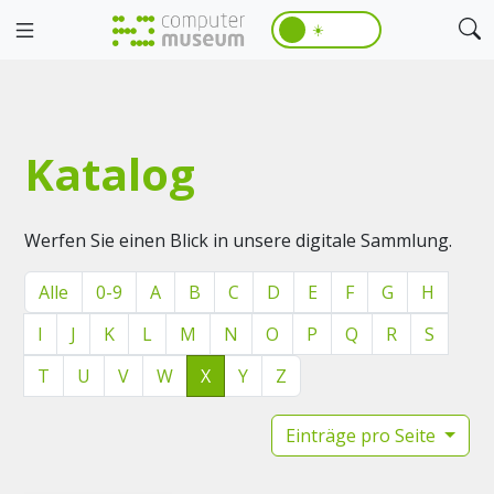
☀️
Katalog
Werfen Sie einen Blick in unsere digitale Sammlung.
Alle
0-9
A
B
C
D
E
F
G
H
I
J
K
L
M
N
O
P
Q
R
S
T
U
V
W
X
Y
Z
Einträge pro Seite