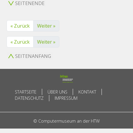
SEITENENDE
« Zurück
Weiter »
« Zurück
Weiter »
SEITENANFANG
STARTSEITE
ÜBER UNS
KONTAKT
DATENSCHUTZ
IMPRESSUM
© Computermuseum an der HTW