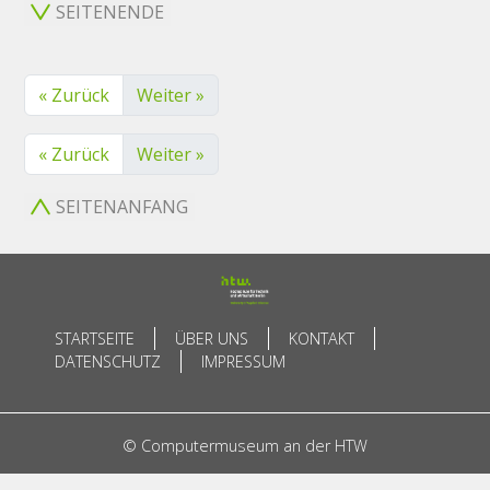
SEITENENDE
« Zurück
Weiter »
« Zurück
Weiter »
SEITENANFANG
STARTSEITE
ÜBER UNS
KONTAKT
DATENSCHUTZ
IMPRESSUM
© Computermuseum an der HTW