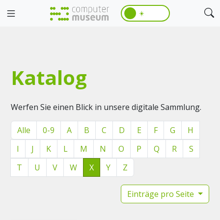
☀️
Katalog
Werfen Sie einen Blick in unsere digitale Sammlung.
Alle
0-9
A
B
C
D
E
F
G
H
I
J
K
L
M
N
O
P
Q
R
S
T
U
V
W
X
Y
Z
Einträge pro Seite