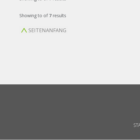
Showing
to
of
7
results
SEITENANFANG
ST