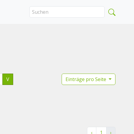
V
Einträge pro Seite
‹
1
›