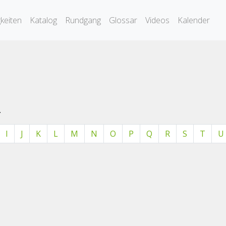
keiten
Katalog
Rundgang
Glossar
Videos
Kalender
.
I
J
K
L
M
N
O
P
Q
R
S
T
U