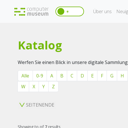
Über uns
Neuig
☀️
Katalog
Werfen Sie einen Blick in unsere digitale Sammlung
Alle
0-9
A
B
C
D
E
F
G
H
W
X
Y
Z
SEITENENDE
Showing
to
of
7
results