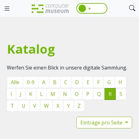
☀️
Katalog
Werfen Sie einen Blick in unsere digitale Sammlung.
Alle
0-9
A
B
C
D
E
F
G
H
I
J
K
L
M
N
O
P
Q
R
S
T
U
V
W
X
Y
Z
Einträge pro Seite