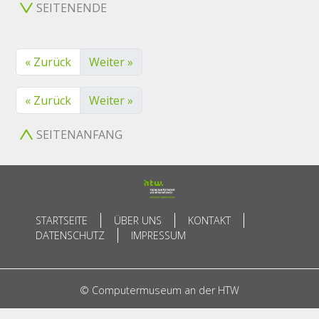
SEITENENDE
« Zurück
Weiter »
« Zurück
Weiter »
SEITENANFANG
STARTSEITE
ÜBER UNS
KONTAKT
DATENSCHUTZ
IMPRESSUM
© Computermuseum an der HTW