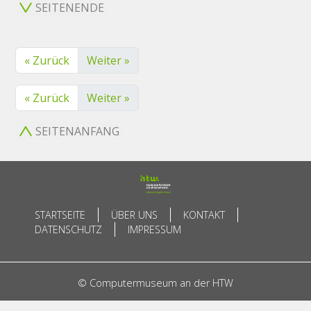
SEITENENDE
« Zurück
Weiter »
« Zurück
Weiter »
SEITENANFANG
STARTSEITE
ÜBER UNS
KONTAKT
DATENSCHUTZ
IMPRESSUM
© Computermuseum an der HTW