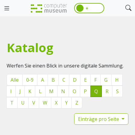
☀️
Katalog
Werfen Sie einen Blick in unsere digitale Sammlung.
Alle
0-9
A
B
C
D
E
F
G
H
I
J
K
L
M
N
O
P
Q
R
S
T
U
V
W
X
Y
Z
Einträge pro Seite