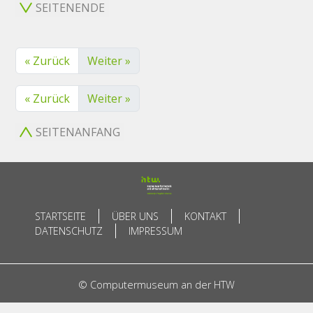
SEITENENDE
« Zurück
Weiter »
« Zurück
Weiter »
SEITENANFANG
STARTSEITE
ÜBER UNS
KONTAKT
DATENSCHUTZ
IMPRESSUM
© Computermuseum an der HTW