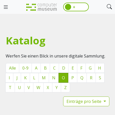
☀️
Katalog
Werfen Sie einen Blick in unsere digitale Sammlung.
Alle
0-9
A
B
C
D
E
F
G
H
I
J
K
L
M
N
O
P
Q
R
S
T
U
V
W
X
Y
Z
Einträge pro Seite