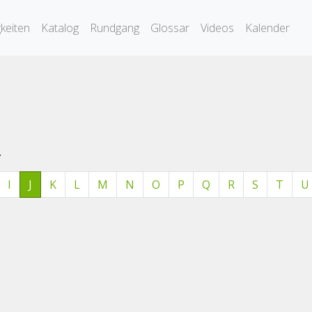
keiten
Katalog
Rundgang
Glossar
Videos
Kalender
.
I
J
K
L
M
N
O
P
Q
R
S
T
U