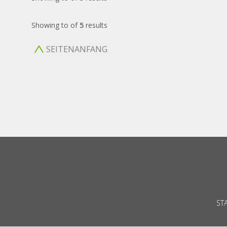
Showing
to
of
5
results
SEITENANFANG
ST