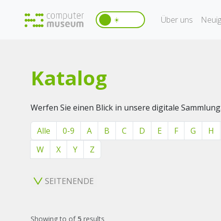
Über uns
Neuig
☀️
Katalog
Werfen Sie einen Blick in unsere digitale Sammlung
Alle
0-9
A
B
C
D
E
F
G
H
W
X
Y
Z
SEITENENDE
Showing
to
of
5
results