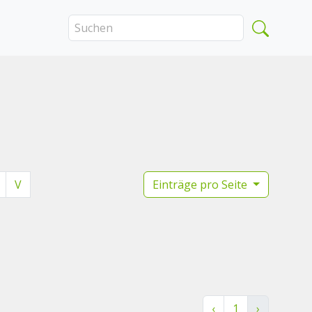
V
Einträge pro Seite
‹
1
›