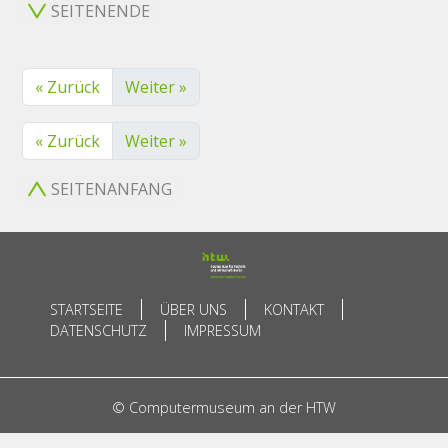
SEITENENDE
« Zurück
Weiter »
« Zurück
Weiter »
SEITENANFANG
STARTSEITE
ÜBER UNS
KONTAKT
DATENSCHUTZ
IMPRESSUM
© Computermuseum an der HTW