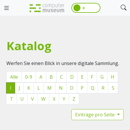
☀️
Katalog
Werfen Sie einen Blick in unsere digitale Sammlung.
Alle
0-9
A
B
C
D
E
F
G
H
I
J
K
L
M
N
O
P
Q
R
S
T
U
V
W
X
Y
Z
Einträge pro Seite