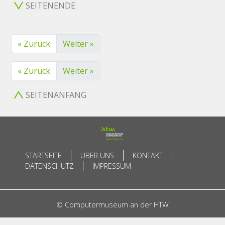
SEITENENDE
« Zurück
Weiter »
« Zurück
Weiter »
SEITENANFANG
STARTSEITE
ÜBER UNS
KONTAKT
DATENSCHUTZ
IMPRESSUM
© Computermuseum an der HTW