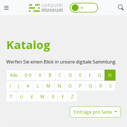
☀️
Katalog
Werfen Sie einen Blick in unsere digitale Sammlung.
Alle
0-9
A
B
C
D
E
F
G
H
I
J
K
L
M
N
O
P
Q
R
S
T
U
V
W
X
Y
Z
Einträge pro Seite