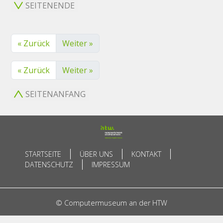
SEITENENDE
« Zurück
Weiter »
« Zurück
Weiter »
SEITENANFANG
STARTSEITE
ÜBER UNS
KONTAKT
DATENSCHUTZ
IMPRESSUM
© Computermuseum an der HTW