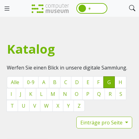
☀️
Katalog
Werfen Sie einen Blick in unsere digitale Sammlung.
Alle
0-9
A
B
C
D
E
F
G
H
I
J
K
L
M
N
O
P
Q
R
S
T
U
V
W
X
Y
Z
Einträge pro Seite