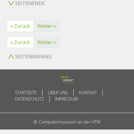
SEITENENDE
« Zurück
Weiter »
« Zurück
Weiter »
SEITENANFANG
STARTSEITE
ÜBER UNS
KONTAKT
DATENSCHUTZ
IMPRESSUM
© Computermuseum an der HTW