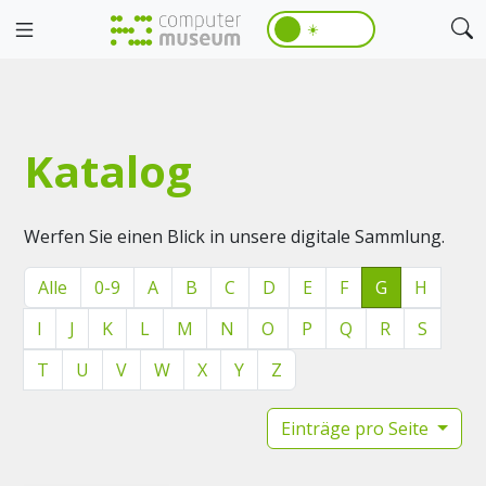
☀️
Katalog
Werfen Sie einen Blick in unsere digitale Sammlung.
Alle
0-9
A
B
C
D
E
F
G
H
I
J
K
L
M
N
O
P
Q
R
S
T
U
V
W
X
Y
Z
Einträge pro Seite