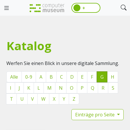
☀️
Katalog
Werfen Sie einen Blick in unsere digitale Sammlung.
Alle
0-9
A
B
C
D
E
F
G
H
I
J
K
L
M
N
O
P
Q
R
S
T
U
V
W
X
Y
Z
Einträge pro Seite