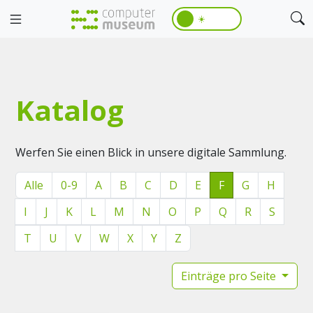
☀️
Katalog
Werfen Sie einen Blick in unsere digitale Sammlung.
Alle
0-9
A
B
C
D
E
F
G
H
I
J
K
L
M
N
O
P
Q
R
S
T
U
V
W
X
Y
Z
Einträge pro Seite