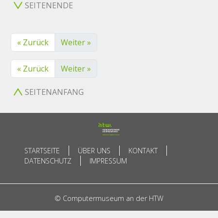
SEITENENDE
« Zurück
Weiter »
« Zurück
Weiter »
SEITENANFANG
STARTSEITE
ÜBER UNS
KONTAKT
DATENSCHUTZ
IMPRESSUM
© Computermuseum an der HTW