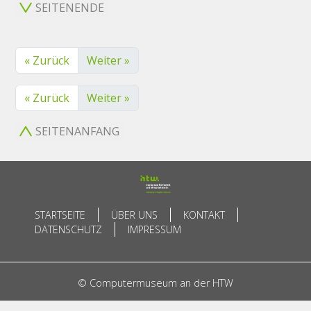
SEITENENDE
« Zurück
Weiter »
« Zurück
Weiter »
SEITENANFANG
STARTSEITE
ÜBER UNS
KONTAKT
DATENSCHUTZ
IMPRESSUM
© Computermuseum an der HTW