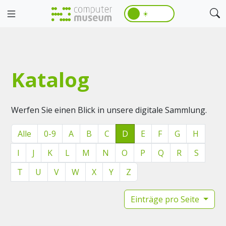
☀️
Katalog
Werfen Sie einen Blick in unsere digitale Sammlung.
Alle
0-9
A
B
C
D
E
F
G
H
I
J
K
L
M
N
O
P
Q
R
S
T
U
V
W
X
Y
Z
Einträge pro Seite