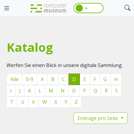
☀️
Katalog
Werfen Sie einen Blick in unsere digitale Sammlung.
Alle
0-9
A
B
C
D
E
F
G
H
I
J
K
L
M
N
O
P
Q
R
S
T
U
V
W
X
Y
Z
Einträge pro Seite