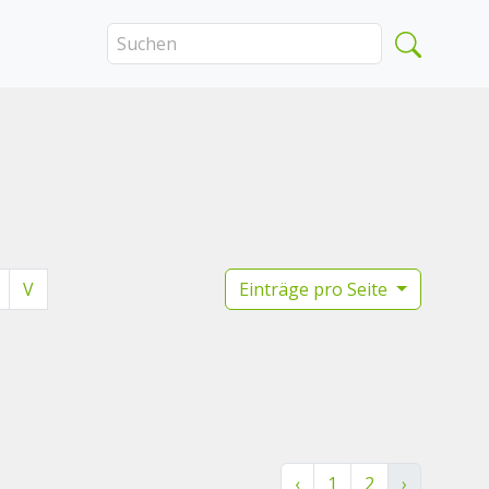
V
Einträge pro Seite
‹
1
2
›