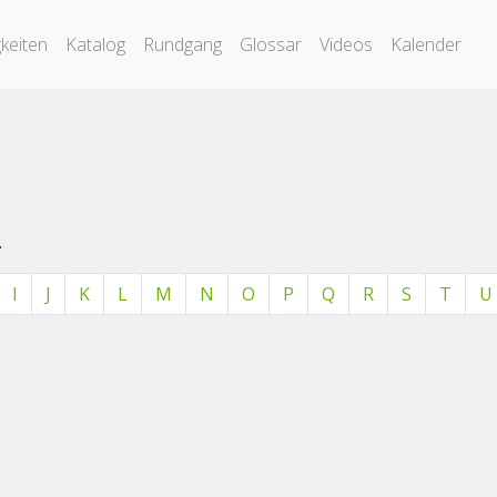
keiten
Katalog
Rundgang
Glossar
Videos
Kalender
.
I
J
K
L
M
N
O
P
Q
R
S
T
U