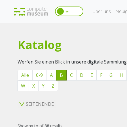
Über uns
Neuig
☀️
Katalog
Werfen Sie einen Blick in unsere digitale Sammlung
Alle
0-9
A
B
C
D
E
F
G
H
W
X
Y
Z
SEITENENDE
Showing
to
of
38
results