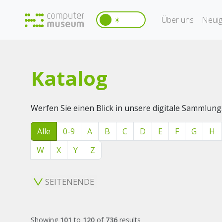
Über uns
Neuig
☀️
Katalog
Werfen Sie einen Blick in unsere digitale Sammlung
Alle
0-9
A
B
C
D
E
F
G
H
W
X
Y
Z
SEITENENDE
Showing
101
to
120
of
736
results