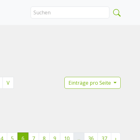
V
Einträge pro Seite
4
5
6
7
8
9
10
...
36
37
›