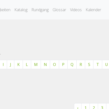
keiten
Katalog
Rundgang
Glossar
Videos
Kalender
.
I
J
K
L
M
N
O
P
Q
R
S
T
U
‹
1
2
3