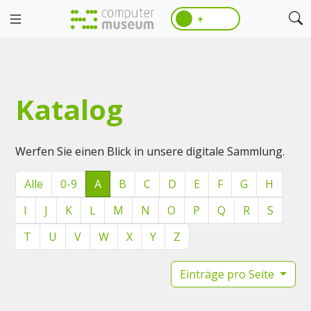
☀️
Katalog
Werfen Sie einen Blick in unsere digitale Sammlung.
Alle
0-9
A
B
C
D
E
F
G
H
I
J
K
L
M
N
O
P
Q
R
S
T
U
V
W
X
Y
Z
Einträge pro Seite