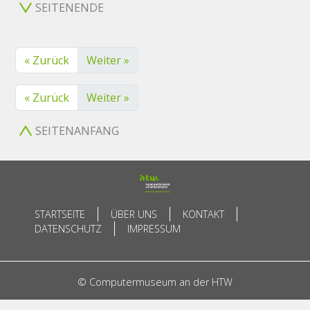
SEITENENDE
« Zurück
Weiter »
« Zurück
Weiter »
SEITENANFANG
STARTSEITE
ÜBER UNS
KONTAKT
DATENSCHUTZ
IMPRESSUM
© Computermuseum an der HTW