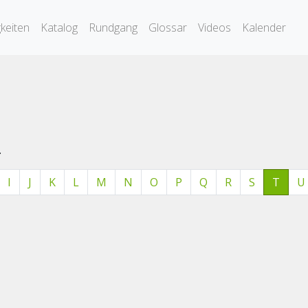
keiten
Katalog
Rundgang
Glossar
Videos
Kalender
.
I
J
K
L
M
N
O
P
Q
R
S
T
U