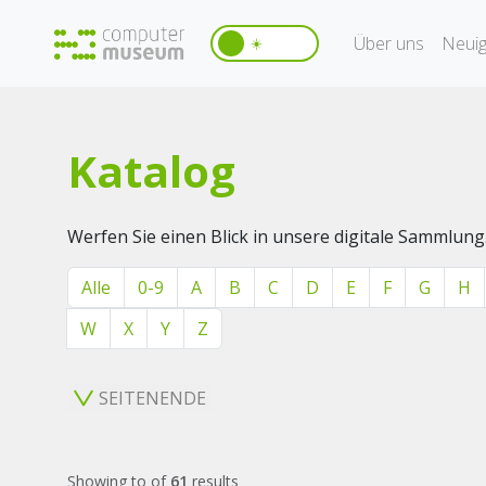
Über uns
Neuig
☀️
Katalog
Werfen Sie einen Blick in unsere digitale Sammlung
Alle
0-9
A
B
C
D
E
F
G
H
W
X
Y
Z
SEITENENDE
Showing
to
of
61
results