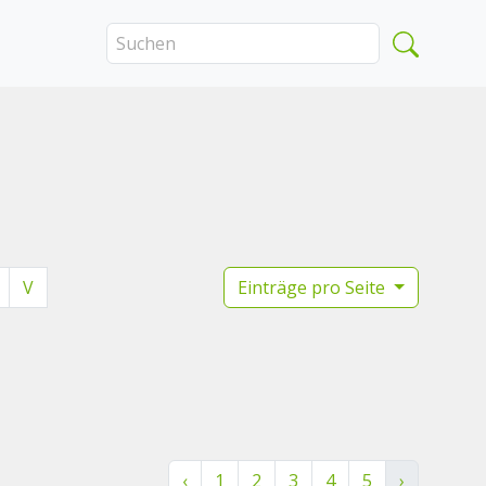
V
Einträge pro Seite
‹
1
2
3
4
5
›