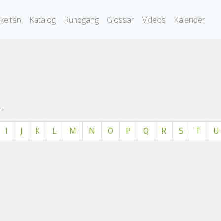
keiten
Katalog
Rundgang
Glossar
Videos
Kalender
.
I
J
K
L
M
N
O
P
Q
R
S
T
U