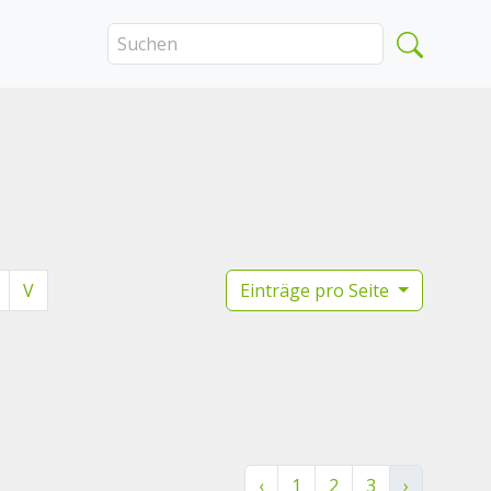
V
Einträge pro Seite
‹
1
2
3
›