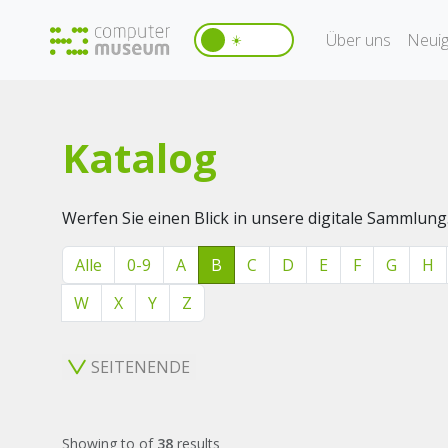
Über uns
Neuig
☀️
Katalog
Werfen Sie einen Blick in unsere digitale Sammlung
Alle
0-9
A
B
C
D
E
F
G
H
W
X
Y
Z
SEITENENDE
Showing
to
of
38
results